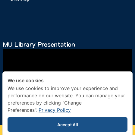
MU Library Presentation
We use cookies
We use cookies to improve your experience and
performance on our website. You can manage your
Social Media
preferences by clicking "Change
Preferences".
Privacy Policy
Accept All
©2026. Mahidol University Library and Knowledge