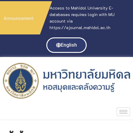
Access to Mahidol University E-
databases requires login with MU
Announcement
account via
https://ejournal.mahidol.ac.th
English