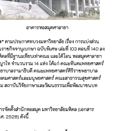
อาคารหอสมุดศาลายา
ด”
ตามประกาศทบวงมหาวิทยาลัย เรื่อง การแบ่งส่วน
าชกิจจานุเบกษา ฉบับพิเศษ เล่มที่ 103 ตอนที่ 140 ลง
หิดลที่มีฐานะเทียบเท่าคณะ และได้โอน หอสมุดศาลายา
าไท จำนวนรวม 14 แห่ง ได้แก่ คณะทันตแพทยศาสตร์
าบาลรามาธิบดี คณะแพทยศาสตร์ศิริราชพยาบาล
ังคมศาสตร์และมนุษยศาสตร์ คณะสาธารณสุขศาสตร์
คม สถาบันวิจัยภาษาและวัฒนธรรมเพื่อพัฒนาชนบท
ารจัดตั้งสำนักหอสมุด มหาวิทยาลัยมหิดล (เอกสาร
. 2528) ดังนี้