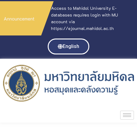
Access to Mahidol University E-
databases requires login with MU
Announcement
account via
https://ejournal.mahidol.ac.th
English