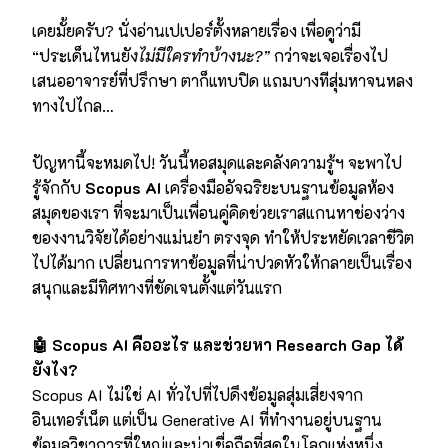
เคยมั้ยครับ? นั่งอ่านเปเปอร์ตั้งหลายเรื่อง เพื่อดูว่ามี
“ประเด็นไหนยั
งไม่มีใครทำบ้างนะ
?”
กว่าจะเจอเรื่องไป
เสนออาจารย์ที่ปรึกษา ตาก็แทบปิด แถมบางทีสุ่มหาจนหลง
ทางไปไกล…
ปัญหานี้จะหมดไป! วันนี้หอสมุดและคลังความรู้ฯ จะพาไป
รู้จักกับ
Scopus AI
เครื่องมืออัจฉริยะบนฐานข้อมูลห้อง
สมุดของเรา ที่จะมาเป็นเพื่อนคู่คิดช่วยเราสแกนหาช่องว่าง
ของงานวิจัยได้อย่างแม่นยำ ตรงจุด ทำให้ประหยัดเวลาชีวิต
ไปได้มาก เปลี่ยนการหาข้อมูลที่น่าปวดหัวให้กลายเป็นเรื่อง
สนุกและมีทิศทางที่ชัดเจนตั้งแต่วันแรก
🤖
Scopus AI คืออะไร และช่วยหา Research Gap ได้
ยังไง?
Scopus AI ไม่ใช่ AI ทั่วไปที่ไปดึงข้อมูลสุ่มเสี่ยงจาก
อินเทอร์เน็ต แต่เป็น Generative AI ที่ทำงานอยู่บนฐาน
ข้อมูลวิชาการที่ใหญ่และน่าเชื่อถือที่สุดในโลกแห่งหนึ่ง