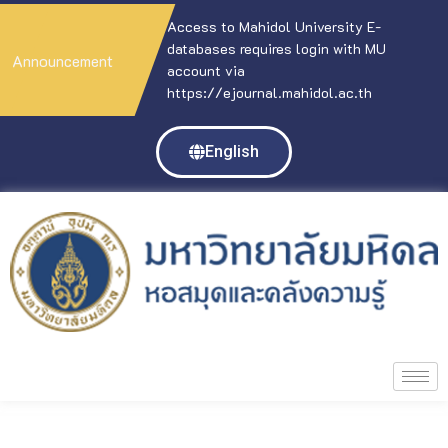
Access to Mahidol University E-
databases requires login with MU
Announcement
account via
https://ejournal.mahidol.ac.th
English