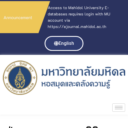
Access to Mahidol University E-
databases requires login with MU
Announcement
account via
https://ejournal.mahidol.ac.th
English