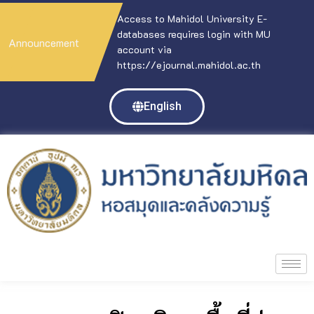
Access to Mahidol University E-
databases requires login with MU
Announcement
account via
https://ejournal.mahidol.ac.th
English