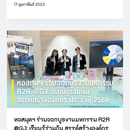
17 กุมภาพันธ์ 2025
หอสมุดฯ ร่วมออกบูธงานมหกรรม R2R
@GJ: เรียนรู้ร่วมกัน สรรค์สร้างองค์กร