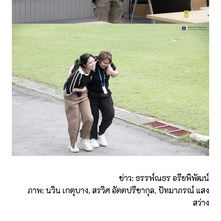
ข่าว: ธรรพ์ณธร อรียพิพัฒน์
ภาพ: นวิน เกตุบาง, สรวิศ อัตตปรีชากุล, ปัทมาภรณ์ แสง
สว่าง