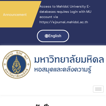
Access to Mahidol University E-
databases requires login with MU
Announcement
account via
https://ejournal.mahidol.ac.th
English