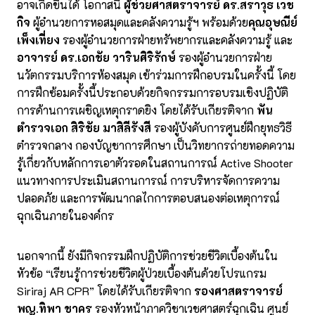
อาจเกิดขึ้นได้ โอกาสนี้
ผู้ช่วยศาสตราจารย์ ดร.สราวุธ เวช
กิจ
ผู้อำนวยการหอสมุดและคลังความรู้ฯ พร้อมด้วย
คุณอุษณีย์
เพ็งเที่ยง
รองผู้อำนวยการฝ่ายทรัพยากรและคลังความรู้ และ
อาจารย์ ดร.เอกชัย วารินศิริรักษ์
รองผู้อำนวยการฝ่าย
นวัตกรรมบริการห้องสมุด เข้าร่วมการฝึกอบรมในครั้งนี้ โดย
การฝึกซ้อมครั้งนี้ประกอบด้วยกิจกรรมการอบรมเชิงปฏิบัติ
การด้านการเผชิญเหตุกราดยิง โดยได้รับเกียรติจาก
พัน
ตำรวจเอก สิริชัย มาสิลีรังสี
รองผู้บังคับการศูนย์ฝึกยุทธวิธี
ตำรวจกลาง กองบัญชาการศึกษา เป็นวิทยากรถ่ายทอดความ
รู้เกี่ยวกับหลักการเอาตัวรอดในสถานการณ์ Active Shooter
แนวทางการประเมินสถานการณ์ การบริหารจัดการความ
ปลอดภัย และการพัฒนากลไกการตอบสนองต่อเหตุการณ์
ฉุกเฉินภายในองค์กร
นอกจากนี้ ยังมีกิจกรรมฝึกปฏิบัติการช่วยชีวิตเบื้องต้นใน
หัวข้อ “เรียนรู้การช่วยชีวิตผู้ป่วยเบื้องต้นด้วยโปรแกรม
Siriraj AR CPR” โดยได้รับเกียรติจาก
รองศาสตราจารย์
พญ.ทิพา ชาคร
รองหัวหน้าภาควิชาเวชศาสตร์ฉุกเฉิน ศูนย์