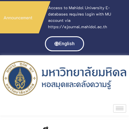
Access to Mahidol University E-
databases requires login with MU
Announcement
account via
https://ejournal.mahidol.ac.th
English