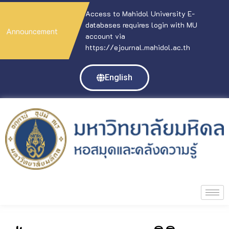
Access to Mahidol University E-
databases requires login with MU
Announcement
account via
https://ejournal.mahidol.ac.th
English