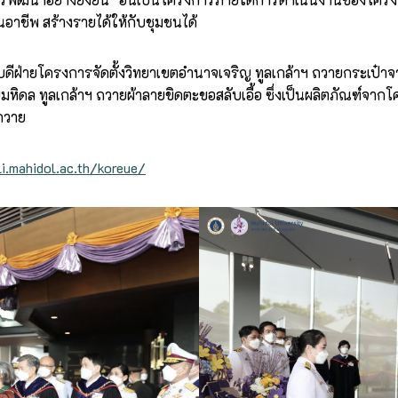
อาชีพ สร้างรายได้ให้กับชุมชนได้
ฝ่ายโครงการจัดตั้งวิทยาเขตอำนาจเจริญ ทูลเกล้าฯ ถวายกระเป๋าจา
มหิดล ทูลเกล้าฯ ถวายผ้าลายขิดตะขอสลับเอื้อ ซึ่งเป็นผลิตภัณฑ์จา
ดถวาย
i.mahidol.ac.th/koreue/