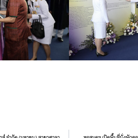
าส์ จำกัด (มหาชน) สาขาศาลา
หอสมุดฯ เปิดพื้นที่นั่ง