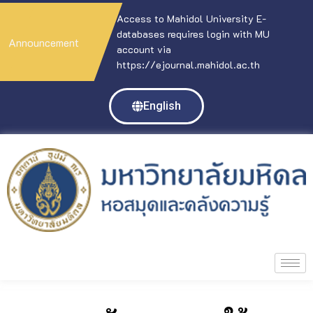
Access to Mahidol University E-
databases requires login with MU
Announcement
account via
https://ejournal.mahidol.ac.th
English