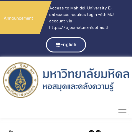
Access to Mahidol University E-
databases requires login with MU
Announcement
account via
https://ejournal.mahidol.ac.th
English