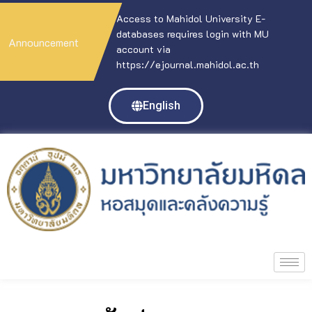
Access to Mahidol University E-
databases requires login with MU
Announcement
account via
https://ejournal.mahidol.ac.th
English