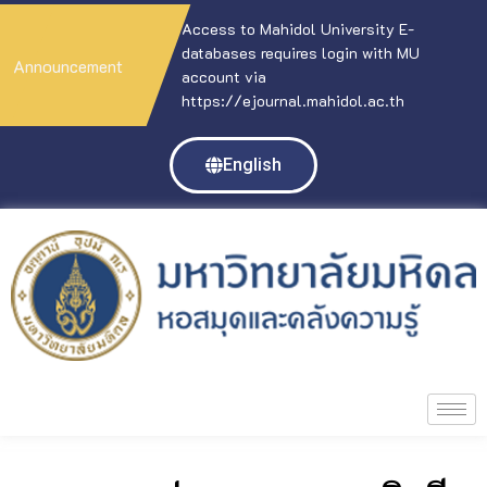
Access to Mahidol University E-
databases requires login with MU
Announcement
account via
https://ejournal.mahidol.ac.th
English