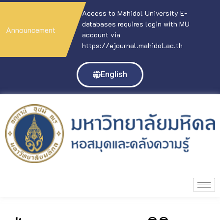
Access to Mahidol University E-
databases requires login with MU
Announcement
account via
https://ejournal.mahidol.ac.th
English