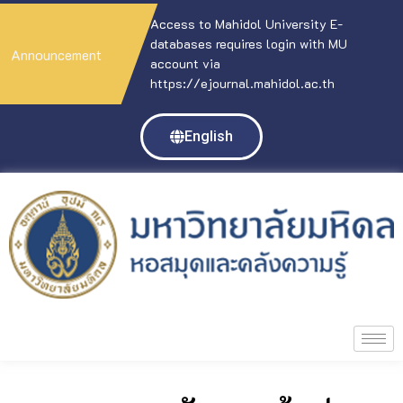
Access to Mahidol University E-
databases requires login with MU
Announcement
account via
https://ejournal.mahidol.ac.th
English