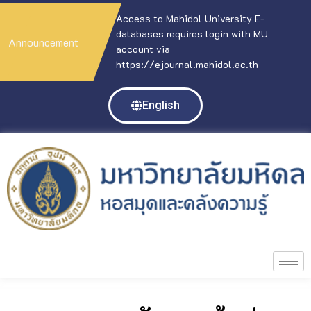
Access to Mahidol University E-
databases requires login with MU
Announcement
account via
https://ejournal.mahidol.ac.th
English