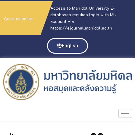
Access to Mahidol University E-
databases requires login with MU
Announcement
account via
https://ejournal.mahidol.ac.th
English