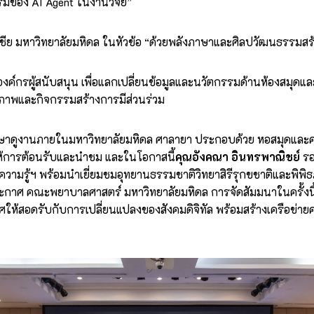
รมของ AI Agent ในงานวิจัย”
ย มหาวิทยาลัยมหิดล ในหัวข้อ “ด้วยพลังภาษาและศิลปวัฒนธรรมสร้าง
์กรผู้สนับสนุน เพื่อแลกเปลี่ยนข้อมูลและนวัตกรรมด้านห้องสมุดแ
ยภาพและกิจกรรมสร้างการมีส่วนร่วม
ะศึกษาดูงานภายในมหาวิทยาลัยมหิดล ศาลายา ประกอบด้วย หอสมุดและค
ห้การต้อนรับและนำชม และในโอกาสนี้
คุณอังคณา อินทรพาณิชย์
รอ
วามรู้ฯ พร้อมนำเยี่ยมชมอุทยานธรรมชาติวิทยาสิรีรุกขชาติและพิพ
ะกาศ คณะพยาบาลศาสตร์ มหาวิทยาลัยมหิดล การจัดสัมมนาในครั้ง
ให้สอดรับกับการเปลี่ยนแปลงของสังคมดิจิทัล พร้อมสร้างเครือข่าย