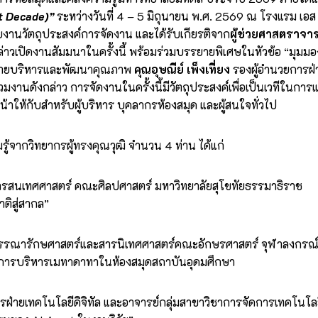
xt Decade)”
ระหว่างวันที่ 4 – 5 มิถุนายน พ.ศ. 2569 ณ โรงแรม เอส
ยงานวัตถุประสงค์การจัดงาน และได้รับเกียรติจาก
ผู้ช่วยศาสตราจาร
ล่าวเปิดงานสัมมนาในครั้งนี้ พร้อมร่วมบรรยายพิเศษในหัวข้อ “มุมม
ฝ่ายบริหารและพัฒนาคุณภาพ
คุณอุษณีย์ เพ็งเที่ยง
รองผู้อำนวยการฝ่
งานดังกล่าว การจัดงานในครั้งนี้มีวัตถุประสงค์เพื่อเป็นเวทีในการแล
ให้กับสำหรับผู้บริหาร บุคลากรห้องสมุด และผู้สนใจทั่วไป
ากวิทยากรผู้ทรงคุณวุฒิ จำนวน 4 ท่าน ได้แก่
รสนเทศศาสตร์ คณะศิลปศาสตร์ มหาวิทยาลัยสุโขทัยธรรมาธิราช
ติสู่สากล”
รรณารักษศาสตร์และสารนิเทศศาสตร์คณะอักษรศาสตร์ จุฬาลงกรณ์
ำหรับการบริหารเมทาดาทาในห้องสมุดสถาบันอุดมศึกษา
รฝ่ายเทคโนโลยีดิจิทัล และอาจารย์กลุ่มสาขาวิชาการจัดการเทคโน