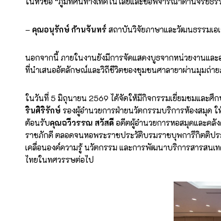
ในหัวข้อ “ภูมิทัศน์ทางเทคโนโลยีและข้อพิจารณาด้านจริยธร
–
คุณอนุรักษ์ ก้านจันทร์
สถาบันวิจัยภาษาและวัฒนธรรมเอเชี
นอกจากนี้ ภายในงานยังมีการจัดแสดงบูธจากหน่วยงานและองค
ที่นำเสนออัตลักษณ์และวิถีชีวิตของชุมชนศาลายาผ่านมุมถ่า
ในวันที่ 5 มิถุนายน 2569 ได้จัดให้มีกิจกรรมเยี่ยมชมแล
รินศิริรักษ์
รองผู้อำนวยการฝ่ายนวัตกรรมบริการห้องสมุด ใ
ต้อนรับ
คุณฉวีวรรณ สวัสดี
อดีตผู้อำนวยการหอสมุดและคลังค
ราชภักดี ตลอดจนหอพระราชประวัติบรมราชบุพการีกิตติปร
เคลื่อนองค์ความรู้ นวัตกรรม และการพัฒนาบริการสารสนเทศ
ไทยในทศวรรษต่อไป