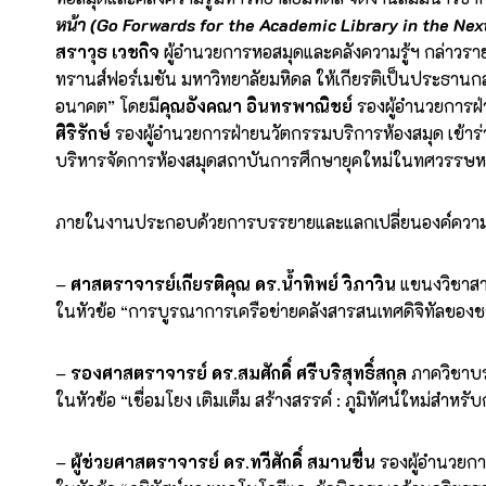
หน้า (Go Forwards for the Academic Library in the Ne
สราวุธ เวชกิจ
ผู้อำนวยการหอสมุดและคลังความรู้ฯ กล่าวรา
ทรานส์ฟอร์เมชัน มหาวิทยาลัยมหิดล ให้เกียรติเป็นประธานก
อนาคต” โดยมี
คุณอังคณา อินทรพาณิชย์
รองผู้อำนวยการ
ศิริรักษ์
รองผู้อำนวยการฝ่ายนวัตกรรมบริการห้องสมุด เข้าร่วม
บริหารจัดการห้องสมุดสถาบันการศึกษายุคใหม่ในทศวรรษหน้า
ภายในงานประกอบด้วยการบรรยายและแลกเปลี่ยนองค์ความรู้จ
–
ศาสตราจารย์เกียรติคุณ ดร.น้ำทิพย์ วิภาวิน
แขนงวิชาสา
ในหัวข้อ “การบูรณาการเครือข่ายคลังสารสนเทศดิจิทัลของชา
–
รองศาสตราจารย์ ดร.สมศักดิ์ ศรีบริสุทธิ์สกุล
ภาควิชาบ
ในหัวข้อ “เชื่อมโยง เติมเต็ม สร้างสรรค์ : ภูมิทัศน์ใหม่ส
–
ผู้ช่วยศาสตราจารย์ ดร.ทวีศักดิ์ สมานชื่น
รองผู้อำนวยกา