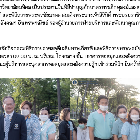
าวิทยาลัยมหิดล เป็นประธานในพิธีทำบุญตักบาตรพระภิกษุสงฆ์และ
รติ และพิธีถวายพระพรชัยมงคล สมเด็จพระนางเจ้าสิริกิติ์ พระบรมร
ณอังคณา อินทรพาณิชย์
รองผู้อำนวยการฝ่ายบริหารและพัฒนาคุณภาพห้อง
การจัดกิจกรรมพิธีถวายราชสดุดีเฉลิมพระเกียรติ และพิธีถวายพระพ
มื่อเวลา 09.00 น. ณ บริเวณ โถงกลาง ชั้น 1 อาคารหอสมุดและคลังคว
ผู้บริหารและบุคลากรหอสมุดและคลังความรู้ฯ เข้าร่วมพิธีฯ ในครั้งนี