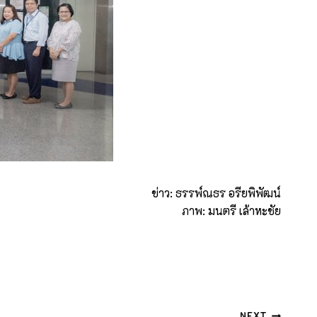
ข่าว: ธรรพ์ณธร อรียพิพัฒน์
ภาพ: มนตรี เล้าหะชัย
NEXT