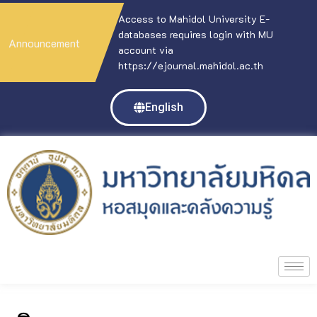
Access to Mahidol University E-
databases requires login with MU
Announcement
account via
https://ejournal.mahidol.ac.th
English