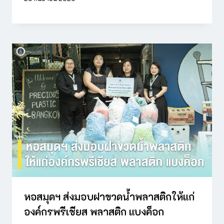
หอสมุดฯ ส่งมอบฝาขวดน้ำพลาสติกให้แก่
องค์กรพรีเชียส พลาสติก แบงค็อก