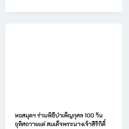
หอสมุดฯ ร่วมพิธีบำเพ็ญกุศล 100 วัน
อุทิศถวายแด่ สมเด็จพระนางเจ้าสิริกิติ์