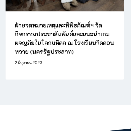
ฝ่ายจดหมายเหตุและพิพิธภัณฑ์ฯ จัด
กิจกรรมประชาสัมพันธ์และแนะนำเกม
ผจญภัยในโลกมหิดล ณ โรงเรียนวัดดอน
หวาย (นครรัฐประสาท)
2 มิถุนายน 2023