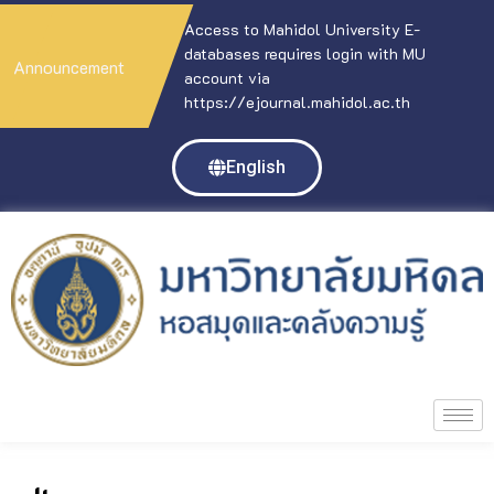
Access to Mahidol University E-
databases requires login with MU
Announcement
account via
https://ejournal.mahidol.ac.th
English