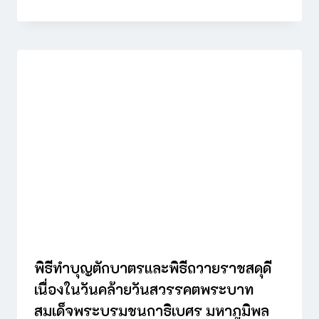
พิธีทำบุญตักบาตรและพิธีถวายราชสดุดี
เนื่องในวันคล้ายวันสวรรคตพระบาท
สมเด็จพระบรมชนกาธิเบศร มหาภูมิพล